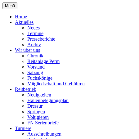
Zum
Menü
Inhalt
Reiterverein Laggenbeck
springen
Home
Aktuelles
Neues
Termine
Presseberichte
Archiv
Wir über uns
Chronik
Reitanlage Perm
Vorstand
Satzung
Fuchskönige
Mitgliedschaft und Gebühren
Reitbetrieb
Neuigkeiten
Hallenbelegungsplan
Dressur
Springen
Voltigieren
FN Serienbriefe
Turniere
Ausschreibungen