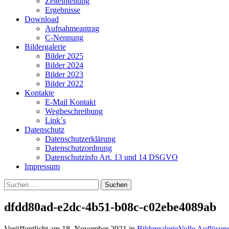
Zeiteinteilung
Ergebnisse
Download
Aufnahmeantrag
C-Nennung
Bildergalerie
Bilder 2025
Bilder 2024
Bilder 2023
Bilder 2022
Kontakte
E-Mail Kontakt
Wegbeschreibung
Link´s
Datenschutz
Datenschutzerklärung
Datenschutzordnung
Datenschutzinfo Art. 13 und 14 DSGVO
Impressum
Suchen
nach:
dfdd80ad-e2dc-4b51-b08c-c02ebe4089ab
Veröffentlicht am
18. November 2021
in
Bildergalerie
Volle Auflösun