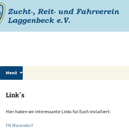
Zum
Inhalt
springen
Reiterverein Laggenbeck
Suchen
Menü
nach:
Link´s
Hier haben wir interessante Links für Euch installiert:
FN Warendorf