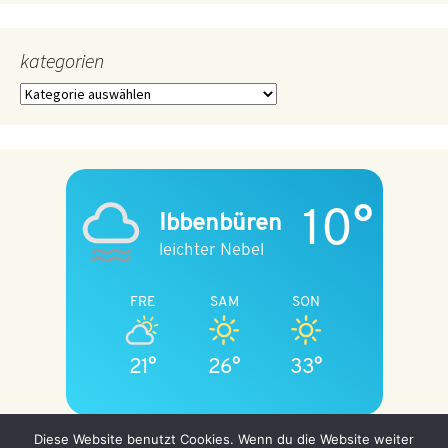
kategorien
kategorien
10°
Ibbenbüren
leichter Nebel
FRE
SAM
SON
21°
26°
33°
Diese Website benutzt Cookies. Wenn du die Website weiter