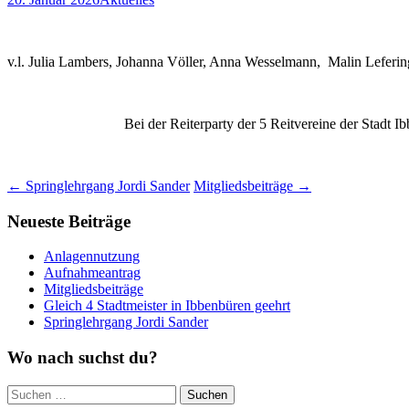
v.l. Julia Lambers, Johanna Völler, Anna Wesselmann, Malin Leferi
Bei der Reiterparty der 5 Reitvereine der Stadt I
Beitragsnavigation
←
Springlehrgang Jordi Sander
Mitgliedsbeiträge
→
Neueste Beiträge
Anlagennutzung
Aufnahmeantrag
Mitgliedsbeiträge
Gleich 4 Stadtmeister in Ibbenbüren geehrt
Springlehrgang Jordi Sander
Wo nach suchst du?
Suchen
nach: