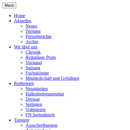
Zum
Menü
Inhalt
Reiterverein Laggenbeck
springen
Home
Aktuelles
Neues
Termine
Presseberichte
Archiv
Wir über uns
Chronik
Reitanlage Perm
Vorstand
Satzung
Fuchskönige
Mitgliedschaft und Gebühren
Reitbetrieb
Neuigkeiten
Hallenbelegungsplan
Dressur
Springen
Voltigieren
FN Serienbriefe
Turniere
Ausschreibungen