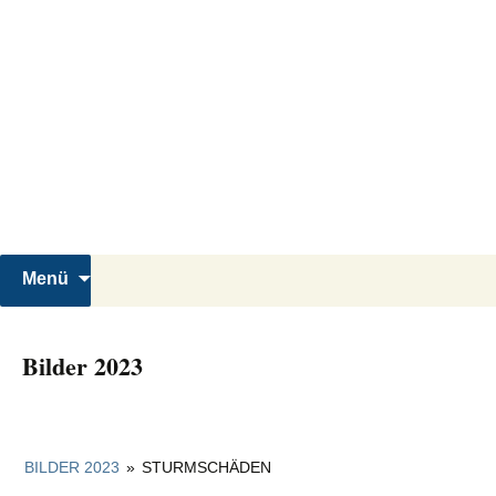
Zum
Inhalt
springen
Reiterverein Laggenbeck
Suchen
Menü
nach:
Bilder 2023
BILDER 2023
»
STURMSCHÄDEN