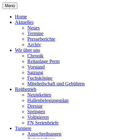
Zum
Menü
Inhalt
Reiterverein Laggenbeck
springen
Home
Aktuelles
Neues
Termine
Presseberichte
Archiv
Wir über uns
Chronik
Reitanlage Perm
Vorstand
Satzung
Fuchskönige
Mitgliedschaft und Gebühren
Reitbetrieb
Neuigkeiten
Hallenbelegungsplan
Dressur
Springen
Voltigieren
FN Serienbriefe
Turniere
Ausschreibungen