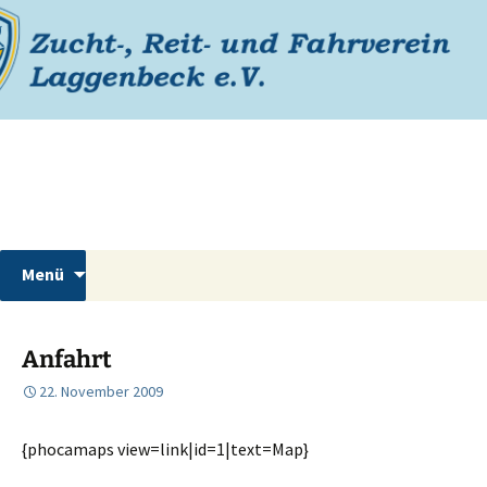
Zum
Inhalt
springen
Reiterverein Laggenbeck
Suchen
Menü
nach:
Anfahrt
22. November 2009
{phocamaps view=link|id=1|text=Map}