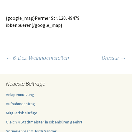
{google_map}Permer Str. 120, 49479
ibbenbueren{/google_map}
Beitragsnavigation
←
6. Dez. Weihnachtsreiten
Dressur
→
Neueste Beiträge
Anlagennutzung
Aufnahmeantrag
Mitgliedsbeiträge
Gleich 4 Stadtmeister in Ibbenbüren geehrt
Springlehrgang Jordi Sander