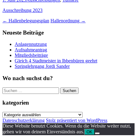
Ausschreibung 2023
Beitragsnavigation
←
Hallenbelegungsplan
Hallenordnung
→
Neueste Beiträge
Anlagennutzung
Aufnahmeantrag
Mitgliedsbeiträge
Gleich 4 Stadtmeister in Ibbenbüren geehrt
Springlehrgang Jordi Sander
Wo nach suchst du?
Suchen
nach:
kategorien
kategorien
Datenschutzerklärung
Stolz präsentiert von WordPress
Diese Website benutzt Cookies. Wenn du die Website weiter nutzt,
gehen wir von deinem Einverständnis aus.
OK