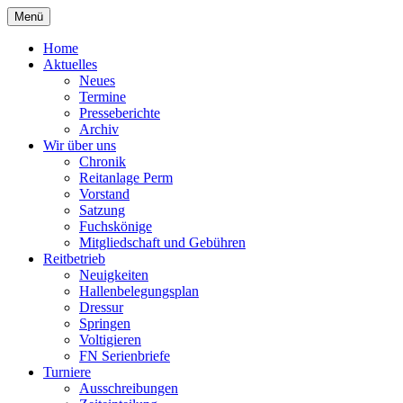
Zum
Menü
Inhalt
Reiterverein Laggenbeck
springen
Home
Aktuelles
Neues
Termine
Presseberichte
Archiv
Wir über uns
Chronik
Reitanlage Perm
Vorstand
Satzung
Fuchskönige
Mitgliedschaft und Gebühren
Reitbetrieb
Neuigkeiten
Hallenbelegungsplan
Dressur
Springen
Voltigieren
FN Serienbriefe
Turniere
Ausschreibungen