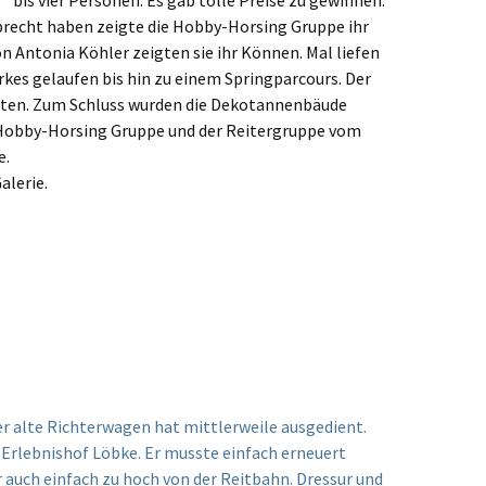
bis vier Personen.
Es gab tolle Preise zu gewinnen.
precht haben zeigte die Hobby-Horsing Gruppe ihr
Antonia Köhler zeigten sie ihr Können. Mal liefen
rkes gelaufen bis hin zu einem Springparcours. Der
chten. Zum Schluss wurden die Dekotannenbäude
 Hobby-Horsing Gruppe und der Reitergruppe vom
e.
alerie.
Der alte Richterwagen hat mittlerweile ausgedient.
 Erlebnishof Löbke. Er musste einfach erneuert
 auch einfach zu hoch von der Reitbahn.
Dressur und