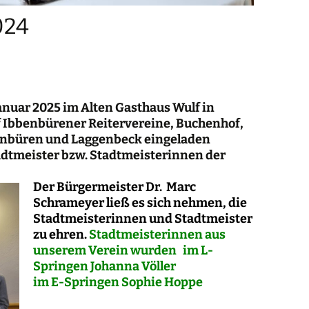
024
Januar 2025 im Alten Gasthaus Wulf in
nf Ibbenbürener Reitervereine, Buchenhof,
enbüren und Laggenbeck eingeladen
adtmeister bzw. Stadtmeisterinnen der
Der Bürgermeister Dr. Marc
Schrameyer ließ es sich nehmen, die
Stadtmeisterinnen und Stadtmeister
zu ehren.
Stadtmeisterinnen aus
unserem Verein wurden im L-
Springen Johanna Völler
im E-Springen Sophie Hoppe