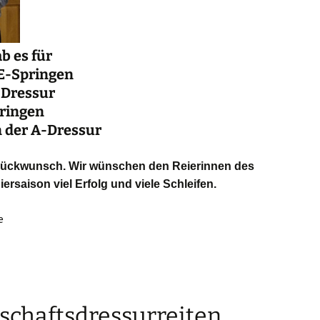
b es für
E-Springen
-Dressur
pringen
n der A-Dressur
Glückwunsch. Wir wünschen den Reierinnen des
rsaison viel Erfolg und viele Schleifen.
e
chaftsdressurreiten