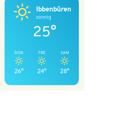
Ibbenbüren
sonnig
25°
DON
FRE
SAM
26°
24°
28°