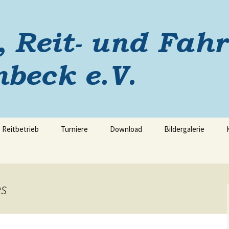
ein Laggenbeck
Reitbetrieb
Turniere
Download
Bildergalerie
es