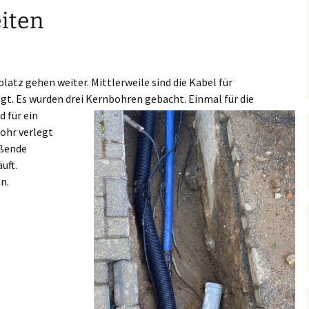
iten
atz gehen weiter. Mittlerweile sind die Kabel für
gt. Es wurden drei Kernbohren
gebacht. Einmal für die
d für ein
ohr verlegt
eßende
uft.
in.