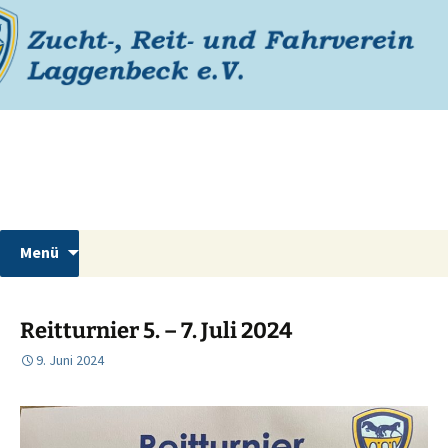
Zum
Inhalt
springen
Reiterverein Laggenbeck
Suchen
Menü
nach:
Reitturnier 5. – 7. Juli 2024
9. Juni 2024