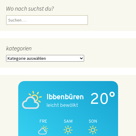
Wo nach suchst du?
Suchen
nach:
kategorien
kategorien
20°
Ibbenbüren
leicht bewölkt
FRE
SAM
SON