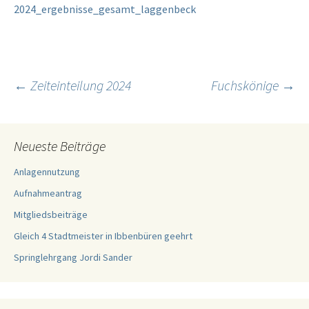
2024_ergebnisse_gesamt_laggenbeck
Beitragsnavigation
←
Zeiteinteilung 2024
Fuchskönige
→
Neueste Beiträge
Anlagennutzung
Aufnahmeantrag
Mitgliedsbeiträge
Gleich 4 Stadtmeister in Ibbenbüren geehrt
Springlehrgang Jordi Sander