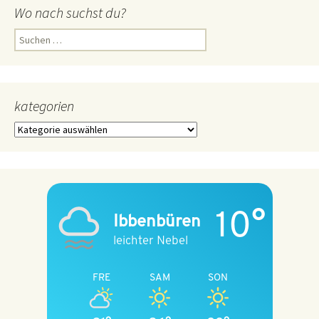
Wo nach suchst du?
Suchen
nach:
kategorien
kategorien
10°
Ibbenbüren
leichter Nebel
FRE
SAM
SON