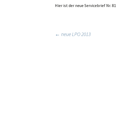
Hier ist der neue Servicebrief Nr. 8
Beitragsnavigation
←
neue LPO 2013