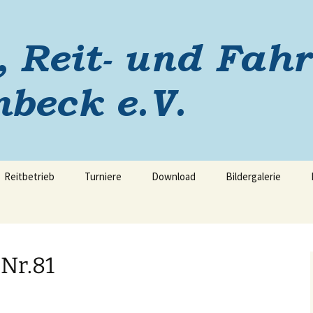
ein Laggenbeck
Reitbetrieb
Turniere
Download
Bildergalerie
 Nr.81