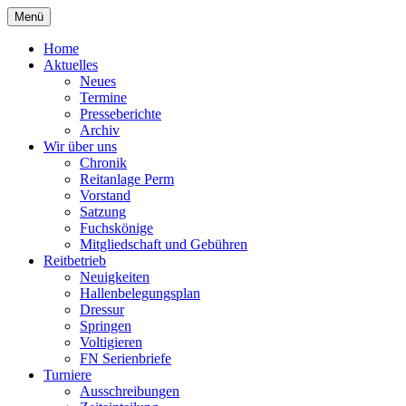
Zum
Menü
Inhalt
Reiterverein Laggenbeck
springen
Home
Aktuelles
Neues
Termine
Presseberichte
Archiv
Wir über uns
Chronik
Reitanlage Perm
Vorstand
Satzung
Fuchskönige
Mitgliedschaft und Gebühren
Reitbetrieb
Neuigkeiten
Hallenbelegungsplan
Dressur
Springen
Voltigieren
FN Serienbriefe
Turniere
Ausschreibungen