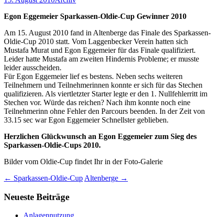
Egon Eggemeier Sparkassen-Oldie-Cup Gewinner 2010
Am 15. August 2010 fand in Altenberge das Finale des Sparkassen-
Oldie-Cup 2010 statt. Vom Laggenbecker Verein hatten sich
Mustafa Murat und Egon Eggemeier für das Finale qualifiziert.
Leider hatte Mustafa am zweiten Hindernis Probleme; er musste
leider ausscheiden.
Für Egon Eggemeier lief es bestens. Neben sechs weiteren
Teilnehmern und Teilnehmerinnen konnte er sich für das Stechen
qualifizieren. Als viertletzter Starter legte er den 1. Nullfehlerritt im
Stechen vor. Würde das reichen? Nach ihm konnte noch eine
Teilnehmerinn ohne Fehler den Parcours beenden. In der Zeit von
33.15 sec war Egon Eggemeier Schnellster geblieben.
Herzlichen Glückwunsch an Egon Eggemeier zum Sieg des
Sparkassen-Oldie-Cups 2010.
Bilder vom Oldie-Cup findet Ihr in der Foto-Galerie
Beitragsnavigation
←
Sparkassen-Oldie-Cup
Altenberge
→
Neueste Beiträge
Anlagennutzung