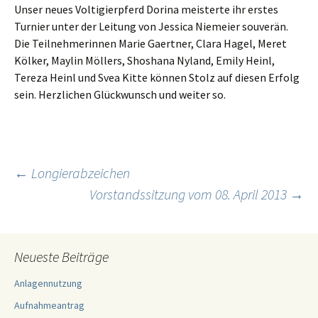
Unser neues Voltigierpferd Dorina meisterte ihr erstes
Turnier unter der Leitung von Jessica Niemeier souverän.
Die Teilnehmerinnen Marie Gaertner, Clara Hagel, Meret
Kölker, Maylin Möllers, Shoshana Nyland, Emily Heinl,
Tereza Heinl und Svea Kitte können Stolz auf diesen Erfolg
sein. Herzlichen Glückwunsch und weiter so.
Beitragsnavigation
←
Longierabzeichen
Vorstandssitzung vom 08. April 2013
→
Neueste Beiträge
Anlagennutzung
Aufnahmeantrag