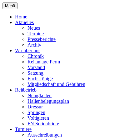
Zum
Menü
Inhalt
Reiterverein Laggenbeck
springen
Home
Aktuelles
Neues
Termine
Presseberichte
Archiv
Wir über uns
Chronik
Reitanlage Perm
Vorstand
Satzung
Fuchskönige
Mitgliedschaft und Gebühren
Reitbetrieb
Neuigkeiten
Hallenbelegungsplan
Dressur
Springen
Voltigieren
FN Serienbriefe
Turniere
Ausschreibungen