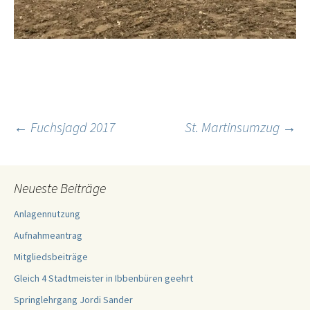
Beitragsnavigation
←
Fuchsjagd 2017
St. Martinsumzug
→
Neueste Beiträge
Anlagennutzung
Aufnahmeantrag
Mitgliedsbeiträge
Gleich 4 Stadtmeister in Ibbenbüren geehrt
Springlehrgang Jordi Sander